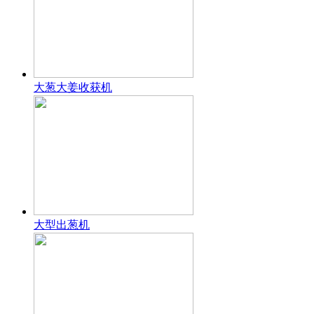
大葱大姜收获机
大型出葱机