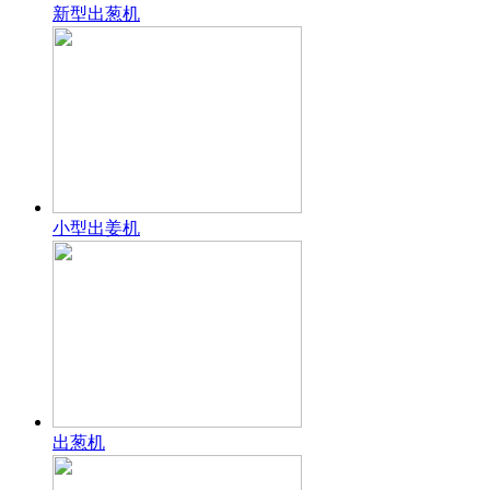
新型出葱机
小型出姜机
出葱机