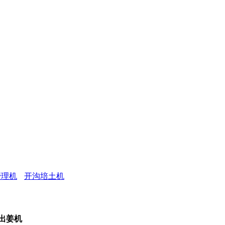
管理机
开沟培土机
,出姜机