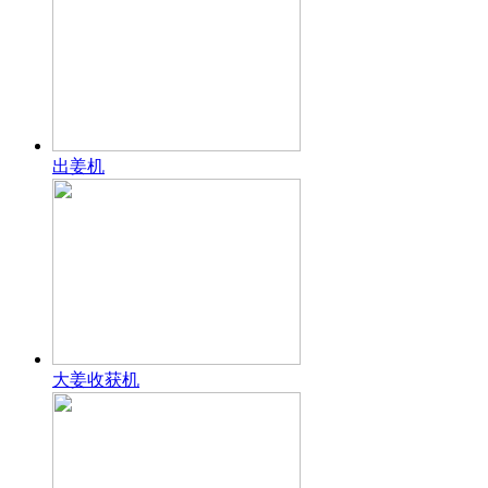
出姜机
大姜收获机