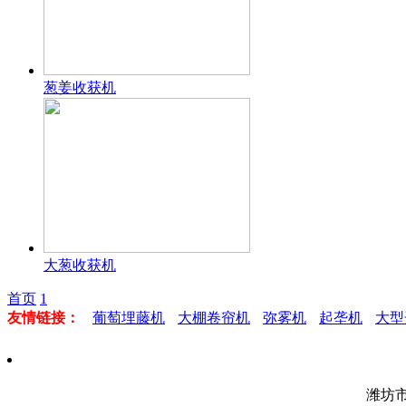
葱姜收获机
大葱收获机
首页
1
友情链接：
葡萄埋藤机
大棚卷帘机
弥雾机
起垄机
大型
潍坊