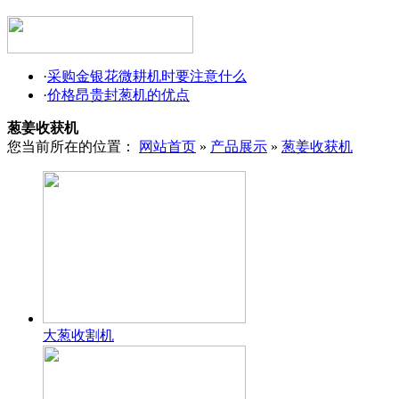
·
采购金银花微耕机时要注意什么
·
价格昂贵封葱机的优点
葱姜收获机
您当前所在的位置：
网站首页
»
产品展示
»
葱姜收获机
大葱收割机