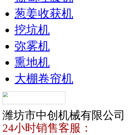
葱姜收获机
挖坑机
弥雾机
熏地机
大棚卷帘机
潍坊市中创机械有限公司
24小时销售客服：