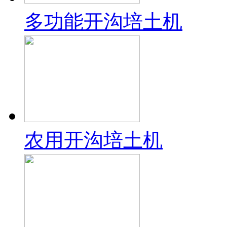
多功能开沟培土机
农用开沟培土机