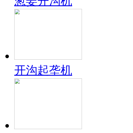
葱姜开沟机
开沟起垄机