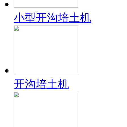
小型开沟培土机
开沟培土机