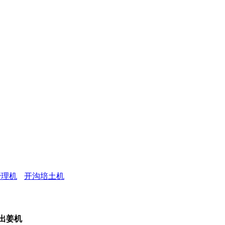
管理机
开沟培土机
,出姜机